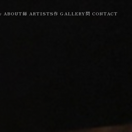
心 ABOUT
師 ARTISTS
作 GALLERY
問 CONTACT