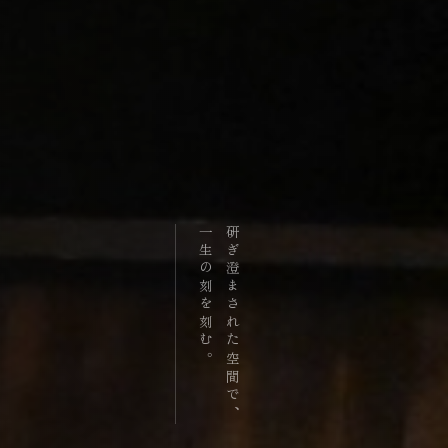
一生の刻を刻む。
研ぎ澄まされた空間で、