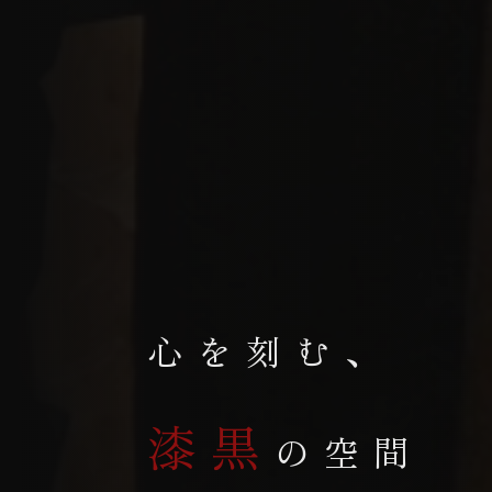
心を刻む、
漆黒
の空間