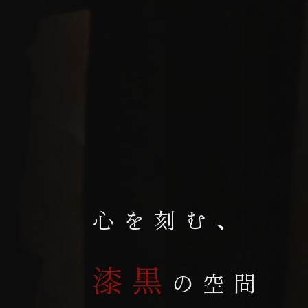
心を刻む、
漆黒
の空間