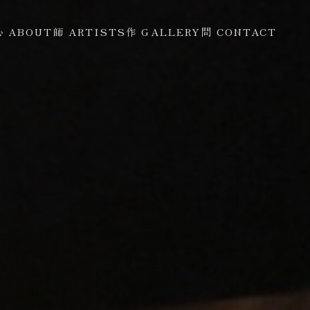
心 ABOUT
師 ARTISTS
作 GALLERY
問 CONTACT