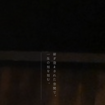
一生の刻を刻む。
研ぎ澄まされた空間で、