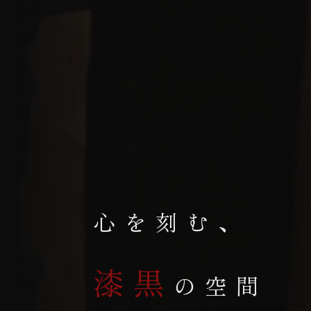
心を刻む、
漆黒
の空間