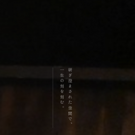
一生の刻を刻む。
研ぎ澄まされた空間で、