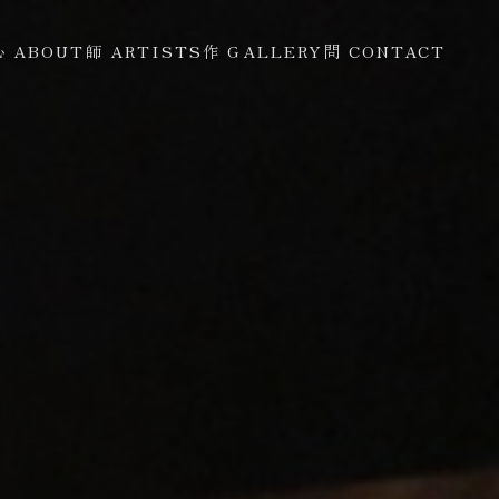
心 ABOUT
師 ARTISTS
作 GALLERY
問 CONTACT