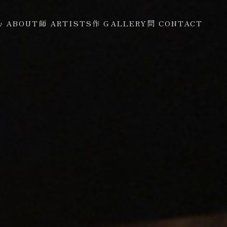
心 ABOUT
師 ARTISTS
作 GALLERY
問 CONTACT