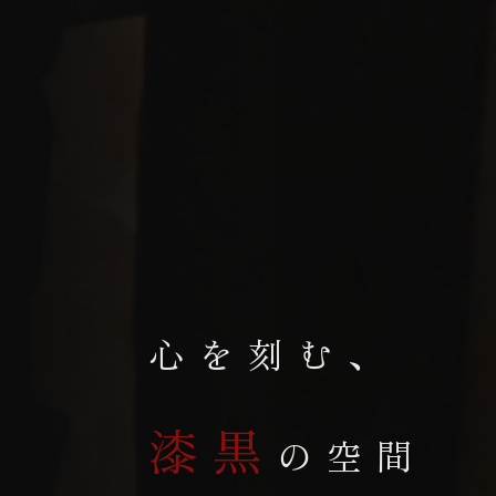
心を刻む、
漆黒
の空間