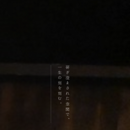
一生の刻を刻む。
研ぎ澄まされた空間で、