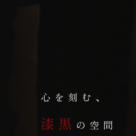
心を刻む、
漆黒
の空間