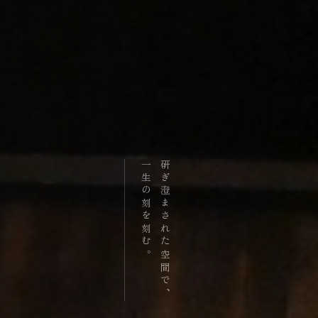
一生の刻を刻む。
研ぎ澄まされた空間で、