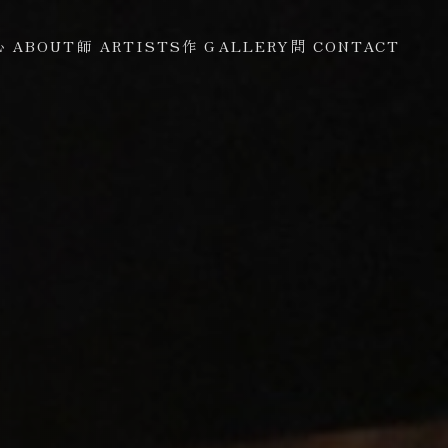
心 ABOUT
師 ARTISTS
作 GALLERY
問 CONTACT