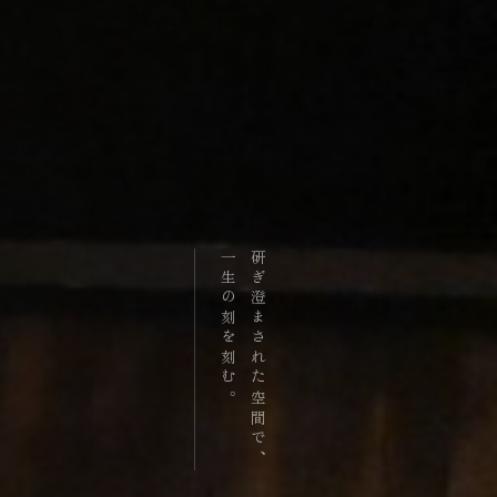
一生の刻を刻む。
研ぎ澄まされた空間で、