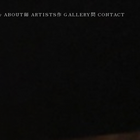
心 ABOUT
師 ARTISTS
作 GALLERY
問 CONTACT