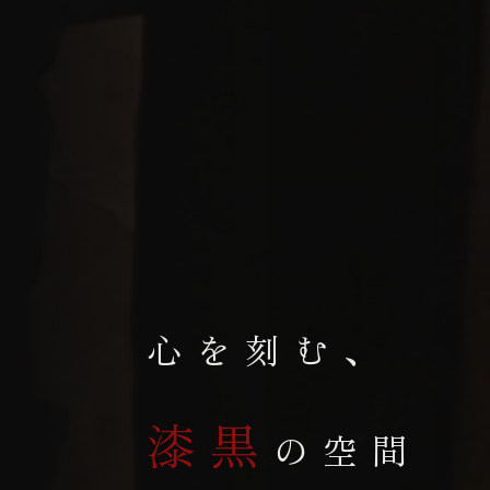
心を刻む、
漆黒
の空間