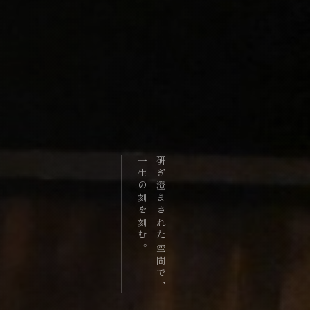
一生の刻を刻む。
研ぎ澄まされた空間で、