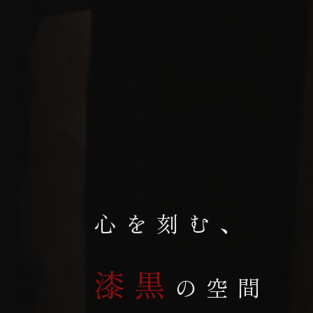
心を刻む、
漆黒
の空間