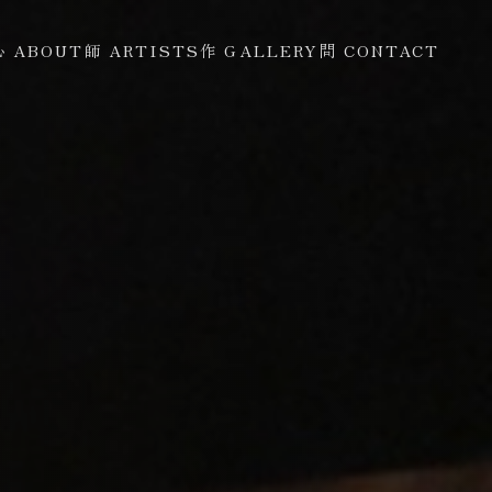
心 ABOUT
師 ARTISTS
作 GALLERY
問 CONTACT