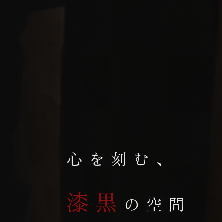
心を刻む、
漆黒
の空間