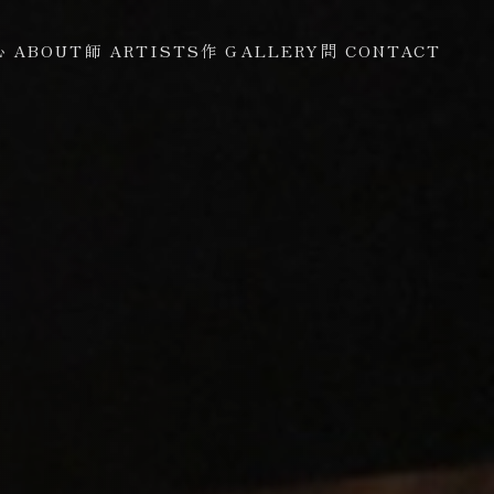
心 ABOUT
師 ARTISTS
作 GALLERY
問 CONTACT