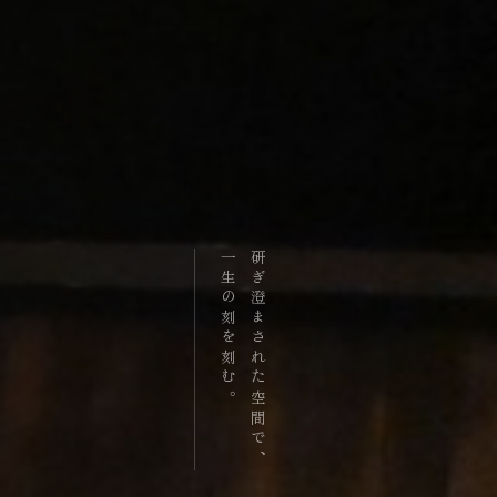
一生の刻を刻む。
研ぎ澄まされた空間で、