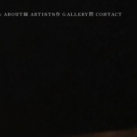
心 ABOUT
師 ARTISTS
作 GALLERY
問 CONTACT