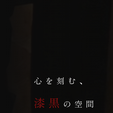
心を刻む、
漆黒
の空間