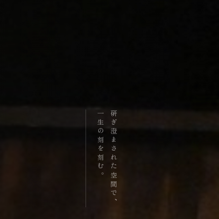
一生の刻を刻む。
研ぎ澄まされた空間で、