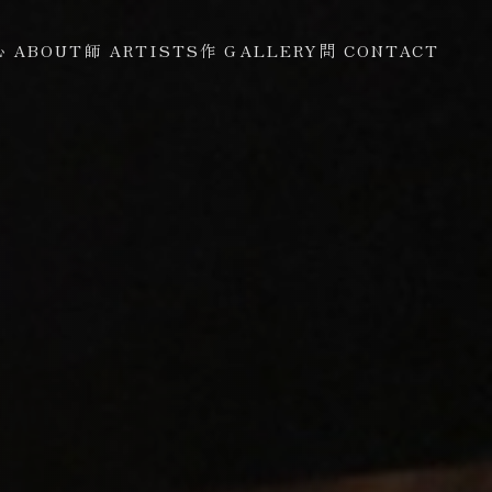
心 ABOUT
師 ARTISTS
作 GALLERY
問 CONTACT