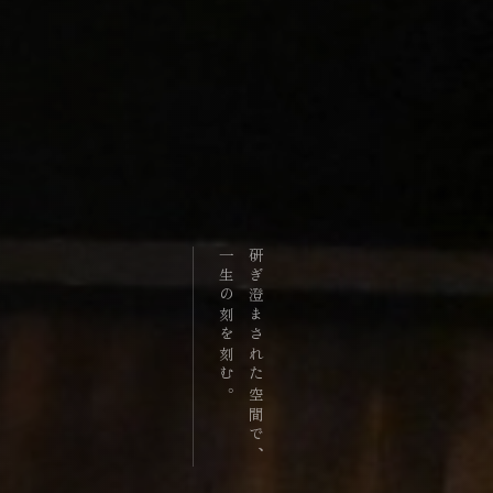
一生の刻を刻む。
研ぎ澄まされた空間で、