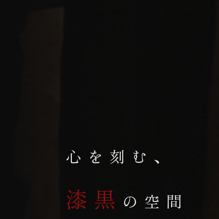
心を刻む、
漆黒
の空間