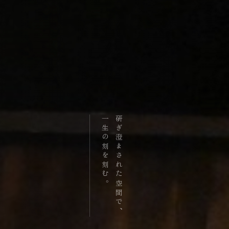
一生の刻を刻む。
研ぎ澄まされた空間で、