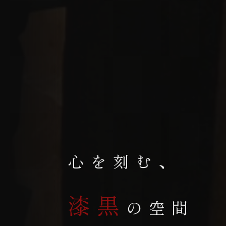
心を刻む、
漆黒
の空間