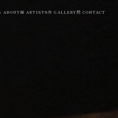
心 ABOUT
師 ARTISTS
作 GALLERY
問 CONTACT