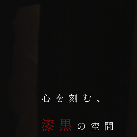
心を刻む、
漆黒
の空間