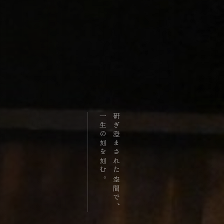
一生の刻を刻む。
研ぎ澄まされた空間で、