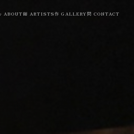
心 ABOUT
師 ARTISTS
作 GALLERY
問 CONTACT