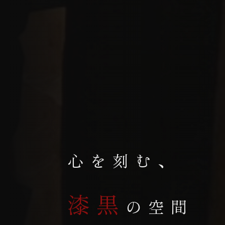
心を刻む、
漆黒
の空間