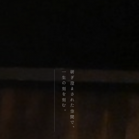
一生の刻を刻む。
研ぎ澄まされた空間で、