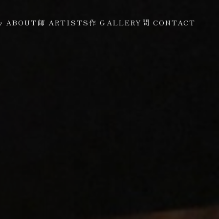
心 ABOUT
師 ARTISTS
作 GALLERY
問 CONTACT