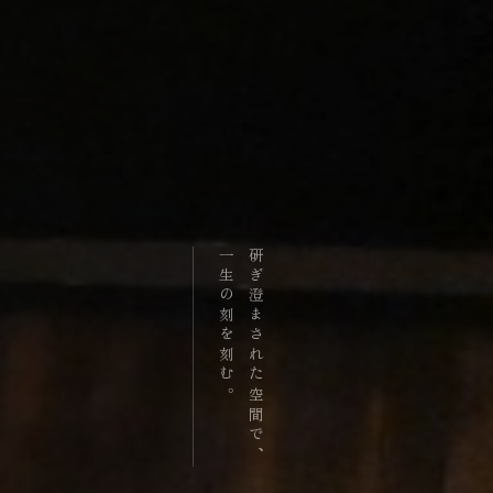
一生の刻を刻む。
研ぎ澄まされた空間で、