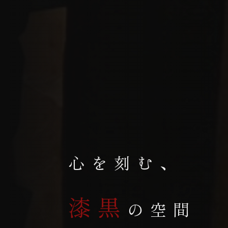
心を刻む、
漆黒
の空間