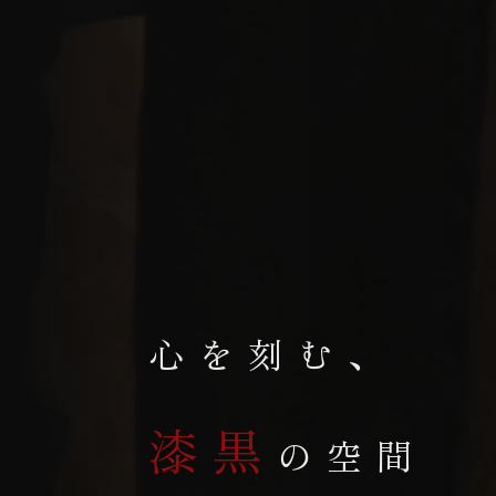
心を刻む、
漆黒
の空間