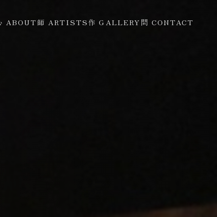
心 ABOUT
師 ARTISTS
作 GALLERY
問 CONTACT