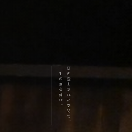
一生の刻を刻む。
研ぎ澄まされた空間で、