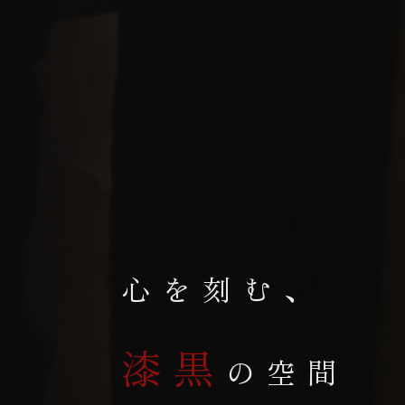
心を刻む、
漆黒
の空間