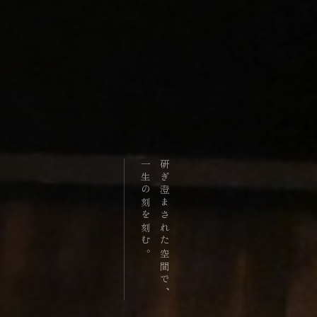
一生の刻を刻む。
研ぎ澄まされた空間で、