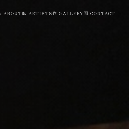
心 ABOUT
師 ARTISTS
作 GALLERY
問 CONTACT