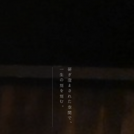
一生の刻を刻む。
研ぎ澄まされた空間で、