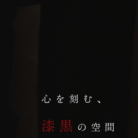
心を刻む、
漆黒
の空間