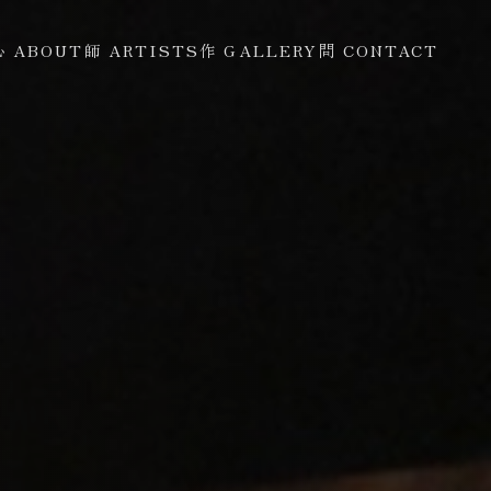
心 ABOUT
師 ARTISTS
作 GALLERY
問 CONTACT