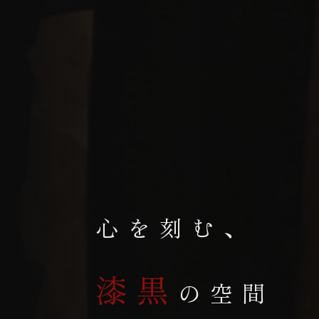
心を刻む、
漆黒
の空間