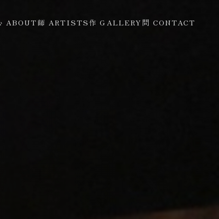
心 ABOUT
師 ARTISTS
作 GALLERY
問 CONTACT