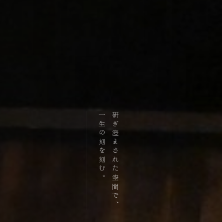
一生の刻を刻む。
研ぎ澄まされた空間で、