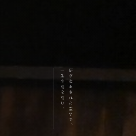
一生の刻を刻む。
研ぎ澄まされた空間で、