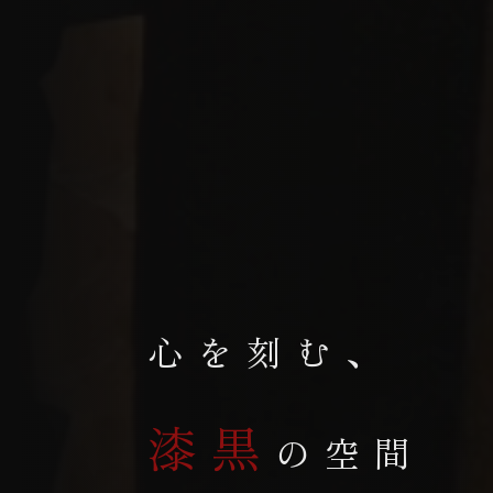
心を刻む、
漆黒
の空間