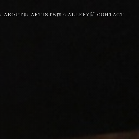
心 ABOUT
師 ARTISTS
作 GALLERY
問 CONTACT